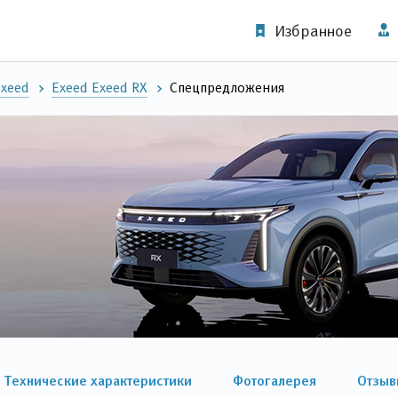
Избранное
xeed
Exeed Exeed RX
Спецпредложения
Технические характеристики
Фотогалерея
Отзыв