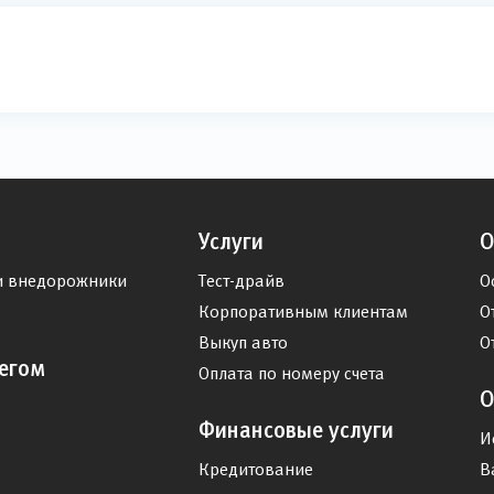
Услуги
О
и внедорожники
Тест-драйв
О
Корпоративным клиентам
О
Выкуп авто
О
егом
Оплата по номеру счета
О
Финансовые услуги
И
Кредитование
В