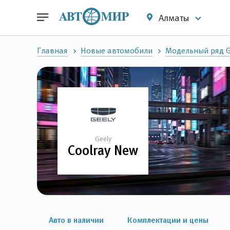
Алматы
Главная
Новые автомобили
Модельный ряд G
Geely
Coolray New
Авто в наличии
Комплектации и цены