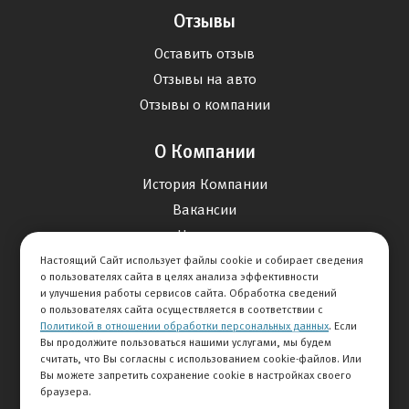
Отзывы
Оставить отзыв
Отзывы на авто
Отзывы о компании
О Компании
История Компании
Вакансии
Новости
Настоящий Сайт использует файлы cookie и собирает сведения
о пользователях сайта в целях анализа эффективности
Карта сайта
и улучшения работы сервисов сайта. Обработка сведений
о пользователях сайта осуществляется в соответствии с
Политикой в отношении обработки персональных данных
. Если
Контакты
Вы продолжите пользоваться нашими услугами, мы будем
считать, что Вы согласны с использованием cookie-файлов. Или
Вы можете запретить сохранение cookie в настройках своего
+7 727 341-07-02
браузера.