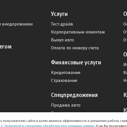
Услуги
О
и внедорожники
Тест-драйв
О
Корпоративным клиентам
О
Выкуп авто
О
егом
Оплата по номеру счета
О
Финансовые услуги
И
Кредитование
В
Страхование
Н
Спецпредложения
К
Продажа авто
К
Сервис
Дисконтная программа
о пользователях сайта в целях анализа эффективности и улучшения работы сер
и с
Политикой в отношении обработки персональных данных
. Если Вы продолжит