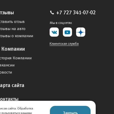
тзывы
+7 727 341-07-02
ставить отзыв
Мы в соцсетях
тзывы на авто
тзывы о компании
Клиентская служба
 Компании
стория Компании
акансии
овости
арта сайта
онтакты
висов сайта. Обработка
Закрыть
е пользоваться нашими