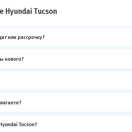
е Hyundai Tucson
дит или рассрочку?
ты нового?
лагаете?
Hyundai Tucson?