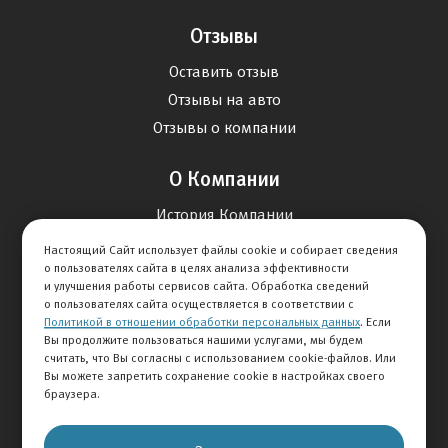
Отзывы
Оставить отзыв
Отзывы на авто
Отзывы о компании
О Компании
История Компании
Вакансии
Настоящий Сайт использует файлы cookie и собирает сведения
о пользователях сайта в целях анализа эффективности
Новости
и улучшения работы сервисов сайта. Обработка сведений
о пользователях сайта осуществляется в соответствии с
Карта сайта
Политикой в отношении обработки персональных данных
. Если
Вы продолжите пользоваться нашими услугами, мы будем
считать, что Вы согласны с использованием cookie-файлов. Или
Контакты
Вы можете запретить сохранение cookie в настройках своего
браузера.
+7 727 341-07-02